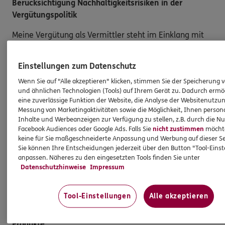
Berücksichtigung Nachhaltigkeitsrisiken in der
Vergütungspolitik
Meine Vergütung als Vermittler steht im Einklang mit
der Einbeziehung von Nachhaltigkeitsrisiken, die mit
den vermittelten Versicherungsanlageprodukten
Einstellungen zum Datenschutz
einhergehen. Dies gilt ebenso für die Vergütung der
Wenn Sie auf "Alle akzeptieren" klicken, stimmen Sie der Speicherung 
Angestellten in meiner Agentur und/oder sonstige für
und ähnlichen Technologien (Tools) auf Ihrem Gerät zu. Dadurch ermö
die Agentur tätige Personen. Die Berücksichtigung von
eine zuverlässige Funktion der Website, die Analyse der Websitenutzun
Nachhaltigkeitsrisiken hat insbesondere keinen Einfluss
Messung von Marketingaktivitäten sowie die Möglichkeit, Ihnen persona
darauf, ob ich für die Vermittlung eines
Inhalte und Werbeanzeigen zur Verfügung zu stellen, z.B. durch die N
Facebook Audiences oder Google Ads. Falls Sie
nicht zustimmen
möchten
Versicherungsanlageproduktes eine Vergütung erhalte
keine für Sie maßgeschneiderte Anpassung und Werbung auf dieser Se
oder darauf, wie hoch diese Vergütung ausfällt.
Sie können Ihre Entscheidungen jederzeit über den Button "Tool-Eins
Gleiches gilt für die Vergütung von Mitarbeitern
anpassen. Näheres zu den eingesetzten Tools finden Sie unter
und/oder sonstigen für die Agentur tätigen Personen.
Datenschutzhinweise
Impressum
Tool-Einstellungen
Alle akzeptieren
Produkte