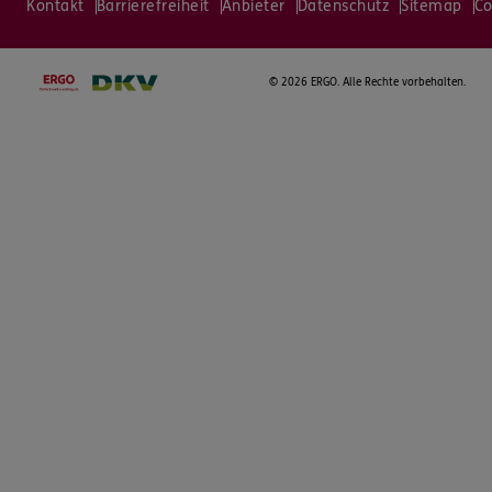
Kontakt
Barrierefreiheit
Anbieter
Datenschutz
Sitemap
Co
©
2026 ERGO. Alle Rechte vorbehalten.