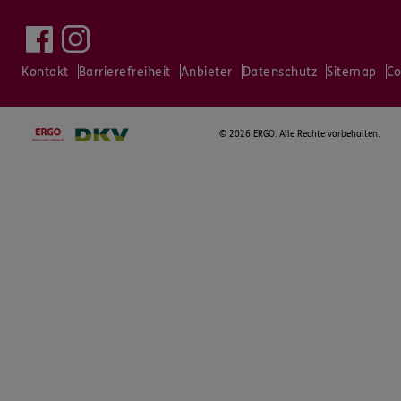
Kontakt
Barrierefreiheit
Anbieter
Datenschutz
Sitemap
Co
©
2026 ERGO. Alle Rechte vorbehalten.