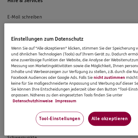
Hilfe & Services
E-Mail schreiben
Schaden melden
Erstkontaktinformationen
Einstellungen zum Datenschutz
EU-Offenlegungsvereinbarung
Wenn Sie auf "Alle akzeptieren" klicken, stimmen Sie der Speicherung 
und ähnlichen Technologien (Tools) auf Ihrem Gerät zu. Dadurch ermö
Datenverarbeitung
eine zuverlässige Funktion der Website, die Analyse der Websitenutzun
Messung von Marketingaktivitäten sowie die Möglichkeit, Ihnen persona
Das könnte Sie auch interessieren
Inhalte und Werbeanzeigen zur Verfügung zu stellen, z.B. durch die N
Facebook Audiences oder Google Ads. Falls Sie
nicht zustimmen
möchten
keine für Sie maßgeschneiderte Anpassung und Werbung auf dieser Se
Unsere Agentur
Sie können Ihre Entscheidungen jederzeit über den Button "Tool-Eins
anpassen. Näheres zu den eingesetzten Tools finden Sie unter
Standorte
Datenschutzhinweise
Impressum
Sponsoring
Kooperationspartner
Tool-Einstellungen
Alle akzeptieren
Teampartner
Schwerpunkte