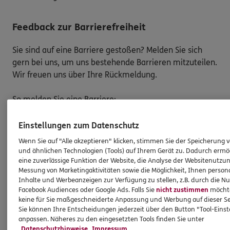
Feedback zur Barrierefreiheit
Sie sind auf eine Barriere gestoßen? Melden Sie sich
gern bei uns, um uns bestehende Barrieren mitzuteilen.
Wir freuen uns über Ihre Rückmeldung.
So melden Sie eine Barriere:
Bitte teilen Sie mit,
auf welcher Webseite
Sie auf
Einstellungen zum Datenschutz
eine Barriere gestoßen sind. Kopieren Sie hierzu
Wenn Sie auf "Alle akzeptieren" klicken, stimmen Sie der Speicherung 
den Link aus der Adresszeile Ihres Browsers.
und ähnlichen Technologien (Tools) auf Ihrem Gerät zu. Dadurch ermö
Schicken Sie den
Link zusammen mit einem
eine zuverlässige Funktion der Website, die Analyse der Websitenutzun
Hinweis auf den Text oder Service
, der Ihnen
Messung von Marketingaktivitäten sowie die Möglichkeit, Ihnen persona
Inhalte und Werbeanzeigen zur Verfügung zu stellen, z.B. durch die N
Schwierigkeiten bereitet hat, an:
Facebook Audiences oder Google Ads. Falls Sie
nicht zustimmen
möchten
barriere.melden@ergo.de
keine für Sie maßgeschneiderte Anpassung und Werbung auf dieser Se
Bitte senden Sie an diese E-Mail-Adresse nur
Sie können Ihre Entscheidungen jederzeit über den Button "Tool-Eins
Anmerkungen zum Thema „Barrierefreiheit“
und
anpassen. Näheres zu den eingesetzten Tools finden Sie unter
Datenschutzhinweise
Impressum