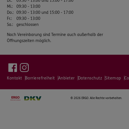
Di.
:
09:30 - 13:00 und 15:00 - 17:00
Mi.
:
09:30 - 13:00
Do.
:
09:30 - 13:00 und 15:00 - 17:00
Fr.
:
09:30 - 13:00
Sa.
:
geschlossen
Nach Vereinbarung sind Termine auch außerhalb der
Öffnungszeiten möglich.
Kontakt
Barrierefreiheit
Anbieter
Datenschutz
Sitemap
Co
©
2026 ERGO. Alle Rechte vorbehalten.