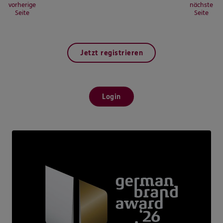
vorherige
nächste
Seite
Seite
Jetzt registrieren
Login