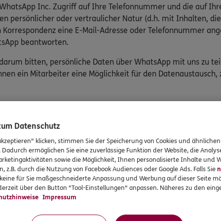
 WhatsApp Inc. Zugriff auf Ihre Telefonnummer und die auf Ih
n persönlicher oder vertraulicher Natur (d.h. mit Inhalten, 
ren Korrespondenz eine E-Mail-Adresse oder Telefonnummer an
atsApp beantworten.
 darum bitten, persönliche Daten über WhatsApp mit uns zu teile
hnen ein Mitarbeiter eine Möglichkeit für den Datenaustausch, z
 zum Datenschutz
akzeptieren" klicken, stimmen Sie der Speicherung von Cookies und ähnlichen
rvices
Das könnte Sie auch int
. Dadurch ermöglichen Sie eine zuverlässige Funktion der Website, die Analy
rketingaktivitäten sowie die Möglichkeit, Ihnen personalisierte Inhalte und
n, z.B. durch die Nutzung von Facebook Audiences oder Google Ads. Falls Sie
n
en
Unsere Agentur
r keine für Sie maßgeschneiderte Anpassung und Werbung auf dieser Seite mö
erzeit über den Button "Tool-Einstellungen" anpassen. Näheres zu den einge
en
Sponsoring
hutzhinweise
Impressum
formationen
Teampartner
gsvereinbarung