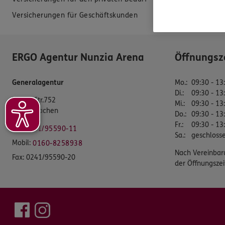
Versicherungen für Geschäftskunden
Datenverarbei
ERGO Agentur Nunzia Arena
Öffnungsz
Generalagentur
Mo.
:
09:30 - 13
Di.
:
09:30 - 13
Trierer Str.752
Mi.
:
09:30 - 13
52078 Aachen
Do.
:
09:30 - 13
Fr.
:
09:30 - 13
Tel:
0241/95590-11
Sa.
:
geschloss
Mobil:
0160-8258938
Nach Vereinbar
Fax:
0241/95590-20
der Öffnungszei