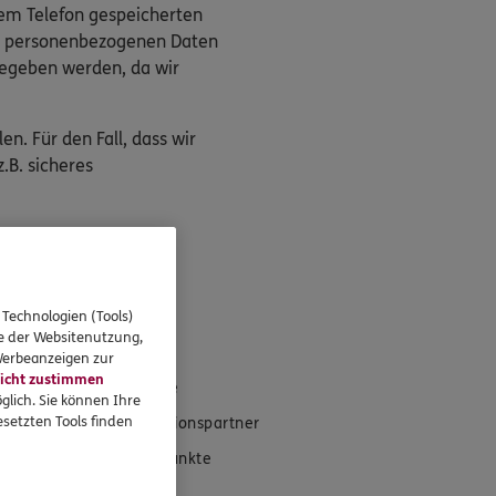
rem Telefon gespeicherten
die personenbezogenen Daten
gegeben werden, da wir
n. Für den Fall, dass wir
.B. sicheres
 Technologien (Tools)
eressieren
se der Websitenutzung,
 Werbeanzeigen zur
icht zustimmen
Standorte
glich. Sie können Ihre
setzten Tools finden
Kooperationspartner
Schwerpunkte